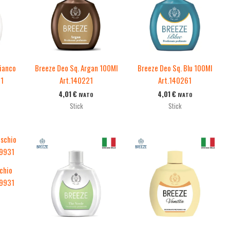
ianco
Breeze Deo Sq. Argan 100Ml
Breeze Deo Sq. Blu 100Ml
31
Art.140221
Art.140261
4,01
€
4,01
€
IVATO
IVATO
Stick
Stick
chio
39931