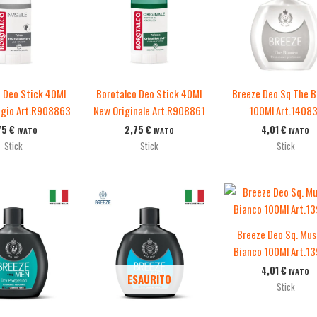
 Deo Stick 40Ml
Borotalco Deo Stick 40Ml
Breeze Deo Sq The B
igio Art.R908863
New Originale Art.R908861
100Ml Art.1408
75
€
2,75
€
4,01
€
IVATO
IVATO
IVATO
Stick
Stick
Stick
Breeze Deo Sq. Mus
Bianco 100Ml Art.1
4,01
€
IVATO
ESAURITO
Stick