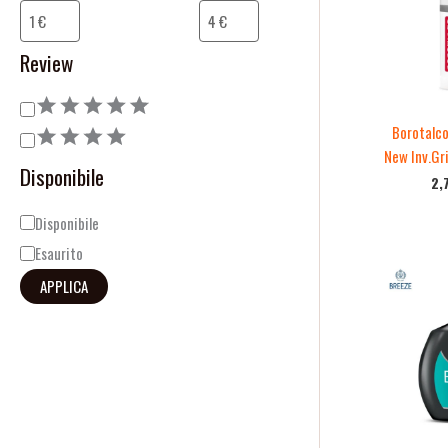
o
i
n
l
Review
e
i
t
Borotalco
à
New Inv.Gr
Disponibile
2,
Disponibile
Esaurito
APPLICA