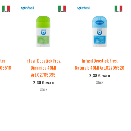
xtra
Infasil Deostick Fres.
Infasil Deostick Fres.
2705516
Dinamica 40Ml
Naturale 40Ml Art.02705520
Art.02705395
2,38
€
IVATO
Stick
2,38
€
IVATO
Stick