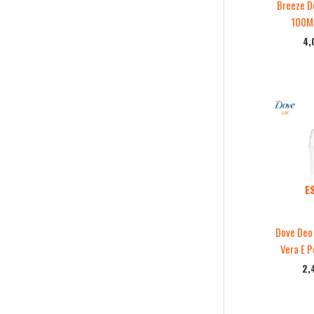
Breeze D
100Ml
4,
E
Dove Deo 
Vera E 
2,