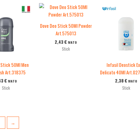
Dove Deo Stick 50Ml Powder
Art.575013
2,43
€
IVATO
Stick
 Stick 50Ml Men
Infasil Deostick E
esh Art.318375
Delicato 40Ml Art.0
43
€
2,38
€
IVATO
IVATO
Stick
Stick
2
→