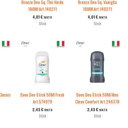
Breeze Deo Sq. The Verde
Breeze Deo Sq. Vaniglia
100Ml Art.140211
100Ml Art.140271
4,01
€
4,01
€
IVATO
IVATO
Stick
Stick
Classic
Dove Deo Stick 50Ml Fresh
Dove Deo Stick 50Ml Men
Art.574979
Clean Comfort Art.246378
2,43
€
2,43
€
IVATO
IVATO
Stick
Stick