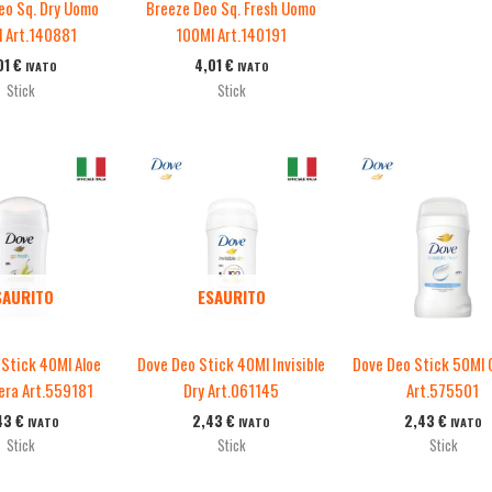
eo Sq. Dry Uomo
Breeze Deo Sq. Fresh Uomo
 Art.140881
100Ml Art.140191
01
€
4,01
€
IVATO
IVATO
Stick
Stick
SAURITO
ESAURITO
Stick 40Ml Aloe
Dove Deo Stick 40Ml Invisible
Dove Deo Stick 50Ml 
Pera Art.559181
Dry Art.061145
Art.575501
43
€
2,43
€
2,43
€
IVATO
IVATO
IVATO
Stick
Stick
Stick