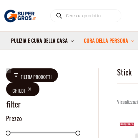
Vai
Products
al
search
contenuto
PULIZIA E CURA DELLA CASA
CURA DELLA PERSONA
Stick
V
D
FILTRA PRODOTTI
a
i
CHIUDI
l
s
u
p
filter
Visualizzazi
t
o
Prezzo
a
n
z
i
i
b