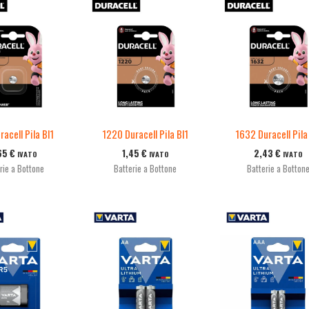
racell Pila Bl1
1220 Duracell Pila Bl1
1632 Duracell Pila
65
€
1,45
€
2,43
€
IVATO
IVATO
IVATO
rie a Bottone
Batterie a Bottone
Batterie a Botton