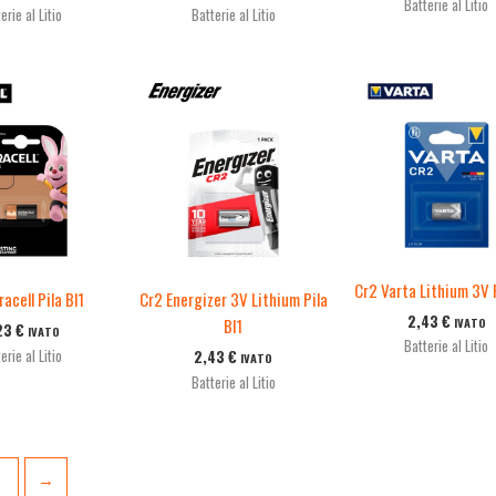
Batterie al Litio
erie al Litio
Batterie al Litio
Cr2 Varta Lithium 3V P
acell Pila Bl1
Cr2 Energizer 3V Lithium Pila
2,43
€
IVATO
Bl1
23
€
IVATO
Batterie al Litio
erie al Litio
2,43
€
IVATO
Batterie al Litio
2
→