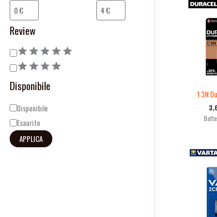
o
i
n
l
Review
e
i
t
à
Disponibile
1 3N Du
3,
Disponibile
Batte
Esaurito
APPLICA