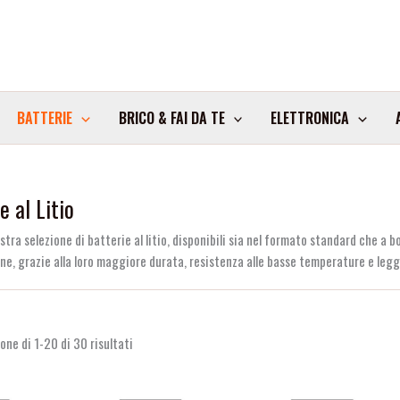
BATTERIE
BRICO & FAI DA TE
ELETTRONICA
e al Litio
stra selezione di batterie al litio, disponibili sia nel formato standard che a 
line, grazie alla loro maggiore durata, resistenza alle basse temperature e leg
one di 1-20 di 30 risultati