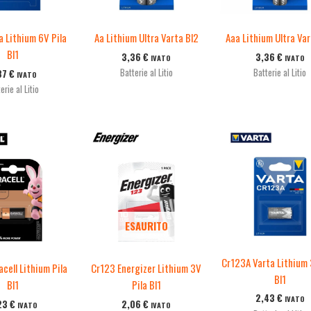
a Lithium 6V Pila
Aa Lithium Ultra Varta Bl2
Aaa Lithium Ultra Var
Bl1
3,36
€
3,36
€
IVATO
IVATO
Batterie al Litio
Batterie al Litio
87
€
IVATO
erie al Litio
ESAURITO
Cr123A Varta Lithium 
cell Lithium Pila
Cr123 Energizer Lithium 3V
Bl1
Bl1
Pila Bl1
2,43
€
IVATO
23
€
2,06
€
IVATO
IVATO