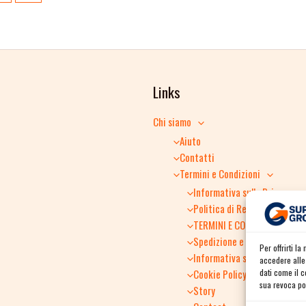
Links
Chi siamo
Aiuto
Contatti
Termini e Condizioni
Informativa sulla Privacy
Politica di Reso
TERMINI E CONDIZIONI GENER
Spedizione e consegna
Per offrirti l
Informativa sulla Privacy
accedere alle 
dati come il 
Cookie Policy
sua revoca pot
Story