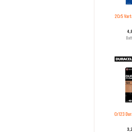
2Cr5 Vart
4,
Batt
Cr123 Dura
3,