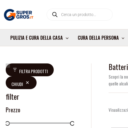
Vai
Products
al
search
contenuto
PULIZIA E CURA DELLA CASA
CURA DELLA PERSONA
Batteri
V
D
FILTRA PRODOTTI
a
i
Scopri la no
quelle alca
CHIUDI
l
s
u
p
filter
t
o
Prezzo
Visualizzazi
a
n
z
i
i
b