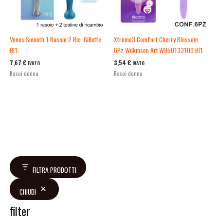
Venus Smooth 1 Rasoio 2 Ric. Gillette
Xtreme3 Comfort Cherry Blossom
Bl1
6Pz Wilkinson Art.W950133100 Bl1
7,67
€
3,54
€
IVATO
IVATO
Rasoi donna
Rasoi donna
FILTRA PRODOTTI
CHIUDI
filter