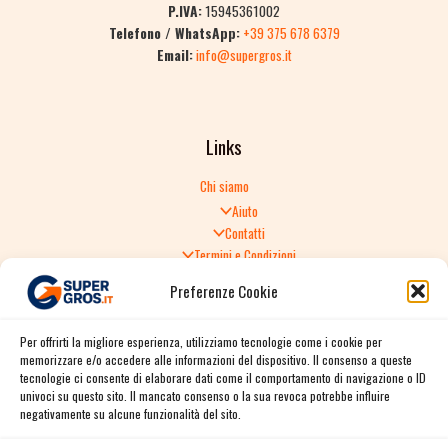
P.IVA:
15945361002
Telefono / WhatsApp:
+39 375 678 6379
Email:
info@supergros.it
Links
Chi siamo
Aiuto
Contatti
Termini e Condizioni
Informativa sulla Privacy
Preferenze Cookie
Politica di Reso
TERMINI E CONDIZIONI GENERALI DI VENDITA
Per offrirti la migliore esperienza, utilizziamo tecnologie come i cookie per
Spedizione e consegna
memorizzare e/o accedere alle informazioni del dispositivo. Il consenso a queste
Informativa sulla Privacy
tecnologie ci consente di elaborare dati come il comportamento di navigazione o ID
Cookie Policy
univoci su questo sito. Il mancato consenso o la sua revoca potrebbe influire
Story
negativamente su alcune funzionalità del sito.
Contact