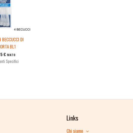
4 BECCUCCI DI
ORTA BL1
65
€
IVATO
lanti Specifici
Links
Chi siamo