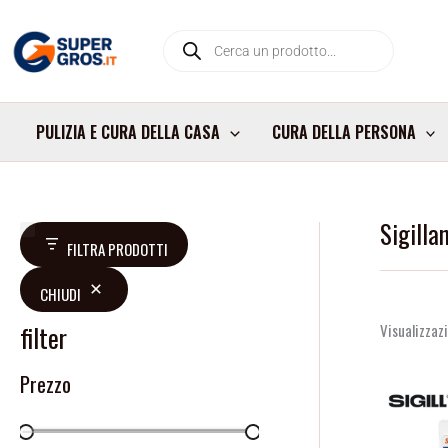
Vai
Products
al
search
contenuto
PULIZIA E CURA DELLA CASA
CURA DELLA PERSONA
Sigillan
D
FILTRA PRODOTTI
i
CHIUDI
s
p
filter
Visualizzazi
o
Prezzo
n
i
b