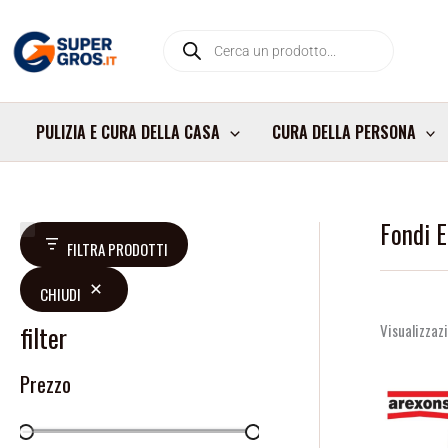
Vai
Products
al
search
contenuto
PULIZIA E CURA DELLA CASA
CURA DELLA PERSONA
Fondi E
D
FILTRA PRODOTTI
i
CHIUDI
s
p
filter
Visualizzazi
o
Prezzo
n
i
b