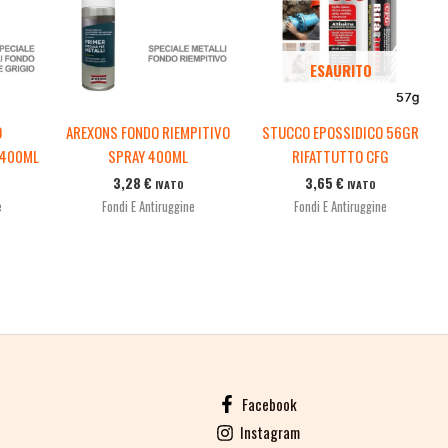
ESAURITO
O
AREXONS FONDO RIEMPITIVO
STUCCO EPOSSIDICO 56GR
 400ML
SPRAY 400ML
RIFATTUTTO CFG
3,28
€
3,65
€
IVATO
IVATO
e
Fondi E Antiruggine
Fondi E Antiruggine
Facebook
Instagram