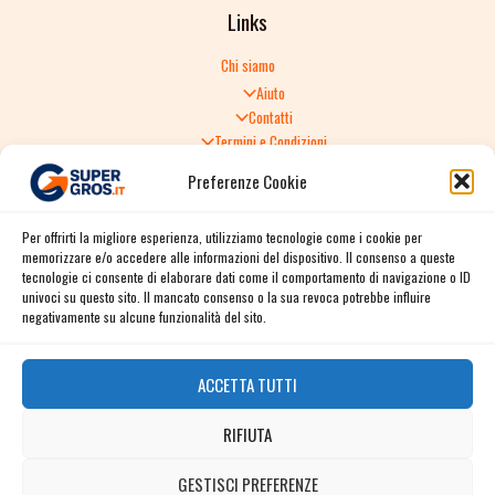
Links
Chi siamo
Aiuto
Contatti
Termini e Condizioni
Informativa sulla Privacy
Preferenze Cookie
Politica di Reso
TERMINI E CONDIZIONI GENERALI DI VENDITA
Per offrirti la migliore esperienza, utilizziamo tecnologie come i cookie per
Spedizione e consegna
memorizzare e/o accedere alle informazioni del dispositivo. Il consenso a queste
Informativa sulla Privacy
tecnologie ci consente di elaborare dati come il comportamento di navigazione o ID
Cookie Policy
univoci su questo sito. Il mancato consenso o la sua revoca potrebbe influire
Story
negativamente su alcune funzionalità del sito.
Contact
ACCETTA TUTTI
Facebook
RIFIUTA
Instagram
Twitter / X
GESTISCI PREFERENZE