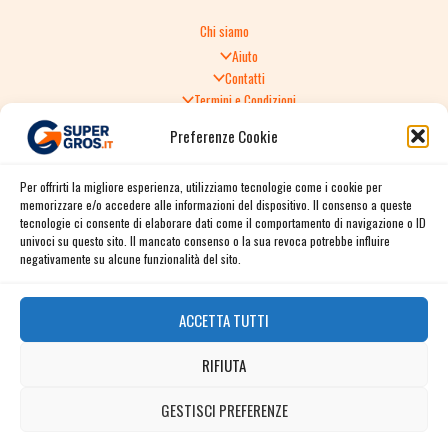
Chi siamo
Aiuto
Contatti
Termini e Condizioni
Informativa sulla Privacy
Preferenze Cookie
Politica di Reso
TERMINI E CONDIZIONI GENERALI DI VENDITA
Per offrirti la migliore esperienza, utilizziamo tecnologie come i cookie per
Spedizione e consegna
memorizzare e/o accedere alle informazioni del dispositivo. Il consenso a queste
Informativa sulla Privacy
tecnologie ci consente di elaborare dati come il comportamento di navigazione o ID
Cookie Policy
univoci su questo sito. Il mancato consenso o la sua revoca potrebbe influire
Story
negativamente su alcune funzionalità del sito.
Contact
ACCETTA TUTTI
Facebook
RIFIUTA
Instagram
Twitter / X
GESTISCI PREFERENZE
Contact us
Linkedin