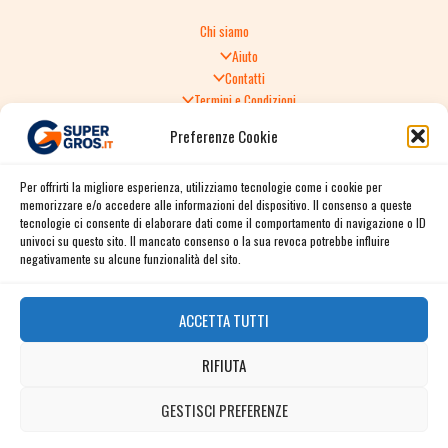
Chi siamo
Aiuto
Contatti
Termini e Condizioni
Informativa sulla Privacy
Preferenze Cookie
Politica di Reso
TERMINI E CONDIZIONI GENERALI DI VENDITA
Per offrirti la migliore esperienza, utilizziamo tecnologie come i cookie per
Spedizione e consegna
memorizzare e/o accedere alle informazioni del dispositivo. Il consenso a queste
Informativa sulla Privacy
tecnologie ci consente di elaborare dati come il comportamento di navigazione o ID
Cookie Policy
univoci su questo sito. Il mancato consenso o la sua revoca potrebbe influire
Story
negativamente su alcune funzionalità del sito.
Contact
ACCETTA TUTTI
Facebook
RIFIUTA
Instagram
Twitter / X
GESTISCI PREFERENZE
Contact us
Linkedin