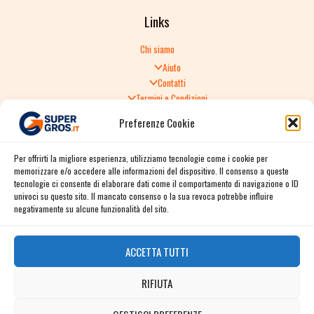
Links
Chi siamo
Aiuto
Contatti
Termini e Condizioni
Informativa sulla Privacy
Preferenze Cookie
Politica di Reso
TERMINI E CONDIZIONI GENERALI DI VENDITA
Per offrirti la migliore esperienza, utilizziamo tecnologie come i cookie per
Spedizione e consegna
memorizzare e/o accedere alle informazioni del dispositivo. Il consenso a queste
Informativa sulla Privacy
tecnologie ci consente di elaborare dati come il comportamento di navigazione o ID
Cookie Policy
univoci su questo sito. Il mancato consenso o la sua revoca potrebbe influire
Story
negativamente su alcune funzionalità del sito.
Contact
ACCETTA TUTTI
Facebook
RIFIUTA
Instagram
Twitter / X