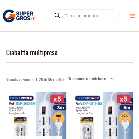
Vai
D
Products
al
i
search
contenuto
s
p
o
n
Ciabatta multipresa
i
b
i
l
Visualizzazione di 1-20 di 65 risultati
i
t
à