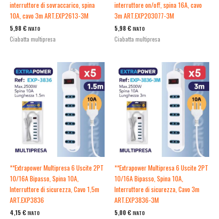
interruttore di sovraccarico, spina
interruttore on/off, spina 16A, cavo
10A, cavo 3m ART.EXP2613-3M
3m ART.EXP203077-3M
5,98
€
5,98
€
IVATO
IVATO
Ciabatta multipresa
Ciabatta multipresa
**Extrapower Multipresa 6 Uscite 2PT
**Extrapower Multipresa 6 Uscite 2PT
10/16A Bipasso, Spina 10A,
10/16A Bipasso, Spina 10A,
Interruttore di sicurezza, Cavo 1,5m
Interruttore di sicurezza, Cavo 3m
ART.EXP3836
ART.EXP3836-3M
4,15
€
5,00
€
IVATO
IVATO