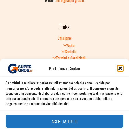
Email:
info@supergros.it
Links
Chi siamo
Aiuto
Contatti
Termini e Condizioni
Informativa sulla Privacy
Preferenze Cookie
Politica di Reso
TERMINI E CONDIZIONI GENERALI DI VENDITA
Per offrirti la migliore esperienza, utilizziamo tecnologie come i cookie per
Spedizione e consegna
memorizzare e/o accedere alle informazioni del dispositivo. Il consenso a queste
Informativa sulla Privacy
tecnologie ci consente di elaborare dati come il comportamento di navigazione o ID
Cookie Policy
univoci su questo sito. Il mancato consenso o la sua revoca potrebbe influire
Story
negativamente su alcune funzionalità del sito.
Contact
ACCETTA TUTTI
Facebook