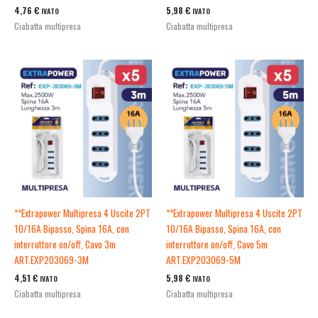
4,76
€
5,98
€
IVATO
IVATO
Ciabatta multipresa
Ciabatta multipresa
**Extrapower Multipresa 4 Uscite 2PT
**Extrapower Multipresa 4 Uscite 2PT
10/16A Bipasso, Spina 16A, con
10/16A Bipasso, Spina 16A, con
interruttore on/off, Cavo 3m
interruttore on/off, Cavo 5m
ART.EXP203069-3M
ART.EXP203069-5M
4,51
€
5,98
€
IVATO
IVATO
Ciabatta multipresa
Ciabatta multipresa