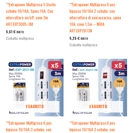
**Extrapower Multipresa 5 Uscite
**Extrapower Multipresa 6 pos.
schuko 10/16A, Spina 16A, Con
bipasso 10/16A 2 schuko, con
interruttore on/off, cavo 3m
interruttore di sovraccarico, spina
ART.EXP3005-3M
10A, cavo 1,5m – NERA
ART.EXP2613N
5,61
€
IVATO
5,25
€
Ciabatta multipresa
IVATO
Ciabatta multipresa
ESAURITO
ESAURITO
**Extrapower Multipresa 6 pos.
**Extrapower Multipresa 6 pos.
bipasso 10/16A 3 schuko, con
bipasso 10/16A 3 schuko, con