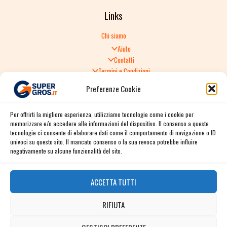
Links
Chi siamo
Aiuto
Contatti
Termini e Condizioni
Informativa sulla Privacy
Preferenze Cookie
Politica di Reso
TERMINI E CONDIZIONI GENERALI DI VENDITA
Per offrirti la migliore esperienza, utilizziamo tecnologie come i cookie per
Spedizione e consegna
memorizzare e/o accedere alle informazioni del dispositivo. Il consenso a queste
Informativa sulla Privacy
tecnologie ci consente di elaborare dati come il comportamento di navigazione o ID
Cookie Policy
univoci su questo sito. Il mancato consenso o la sua revoca potrebbe influire
Story
negativamente su alcune funzionalità del sito.
Contact
ACCETTA TUTTI
Facebook
RIFIUTA
Instagram
Twitter / X