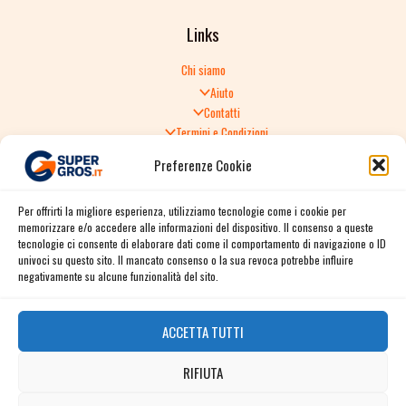
Links
Chi siamo
Aiuto
Contatti
Termini e Condizioni
Informativa sulla Privacy
Preferenze Cookie
Politica di Reso
TERMINI E CONDIZIONI GENERALI DI VENDITA
Per offrirti la migliore esperienza, utilizziamo tecnologie come i cookie per
Spedizione e consegna
memorizzare e/o accedere alle informazioni del dispositivo. Il consenso a queste
Informativa sulla Privacy
tecnologie ci consente di elaborare dati come il comportamento di navigazione o ID
Cookie Policy
univoci su questo sito. Il mancato consenso o la sua revoca potrebbe influire
Story
negativamente su alcune funzionalità del sito.
Contact
ACCETTA TUTTI
Facebook
RIFIUTA
Instagram
Twitter / X