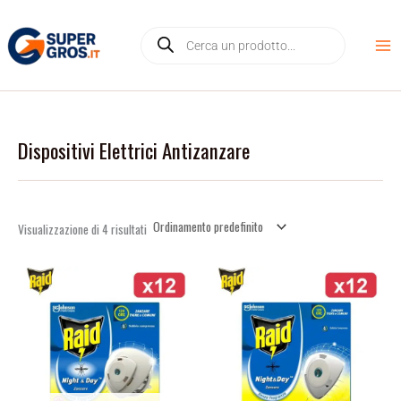
Vai
D
Products
al
i
search
contenuto
s
p
o
n
Dispositivi Elettrici Antizanzare
i
b
i
l
Visualizzazione di 4 risultati
i
t
à