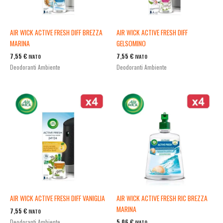
AIR WICK ACTIVE FRESH DIFF BREZZA
AIR WICK ACTIVE FRESH DIFF
MARINA
GELSOMINO
7,55
€
7,55
€
IVATO
IVATO
Deodoranti Ambiente
Deodoranti Ambiente
AIR WICK ACTIVE FRESH DIFF VANIGLIA
AIR WICK ACTIVE FRESH RIC BREZZA
MARINA
7,55
€
IVATO
5,06
€
Deodoranti Ambiente
IVATO