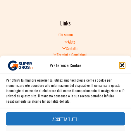
Links
Chi siamo
Aiuto
Contatti
Termini e Condizioni
Informativa sulla Privacy
Preferenze Cookie
Politica di Reso
TERMINI E CONDIZIONI GENERALI DI VENDITA
Per offrirti la migliore esperienza, utilizziamo tecnologie come i cookie per
Spedizione e consegna
memorizzare e/o accedere alle informazioni del dispositivo. Il consenso a queste
Informativa sulla Privacy
tecnologie ci consente di elaborare dati come il comportamento di navigazione o ID
Cookie Policy
univoci su questo sito. Il mancato consenso o la sua revoca potrebbe influire
Story
negativamente su alcune funzionalità del sito.
Contact
ACCETTA TUTTI
Facebook