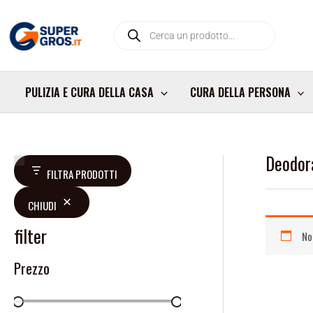
Vai
Products
al
search
contenuto
PULIZIA E CURA DELLA CASA
CURA DELLA PERSONA
Deodor
D
FILTRA PRODOTTI
i
CHIUDI
s
p
filter
No
o
Prezzo
n
i
b