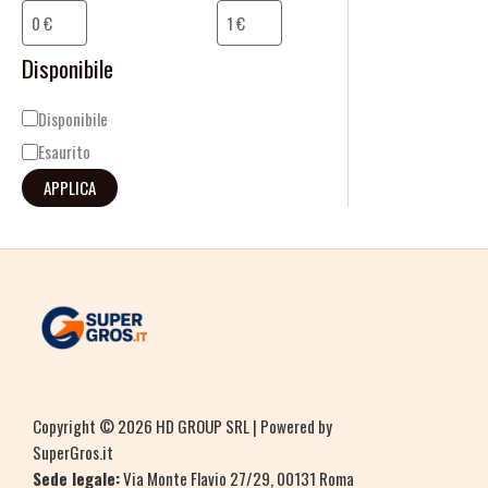
i
l
Disponibile
i
Disponibile
t
Esaurito
à
APPLICA
Copyright © 2026 HD GROUP SRL | Powered by
SuperGros.it
Sede legale:
Via Monte Flavio 27/29, 00131 Roma