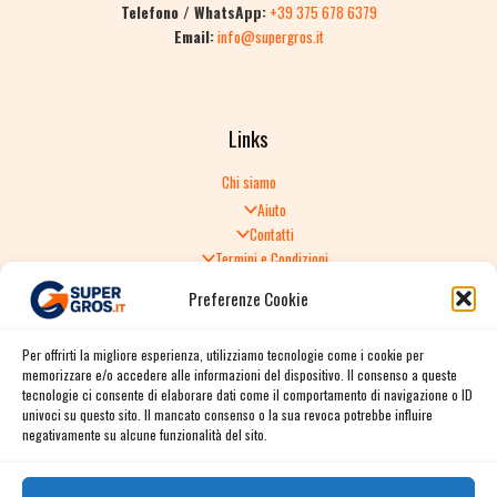
Telefono / WhatsApp:
+39 375 678 6379
Email:
info@supergros.it
Links
Chi siamo
Aiuto
Contatti
Termini e Condizioni
Informativa sulla Privacy
Preferenze Cookie
Politica di Reso
TERMINI E CONDIZIONI GENERALI DI VENDITA
Per offrirti la migliore esperienza, utilizziamo tecnologie come i cookie per
Spedizione e consegna
memorizzare e/o accedere alle informazioni del dispositivo. Il consenso a queste
Informativa sulla Privacy
tecnologie ci consente di elaborare dati come il comportamento di navigazione o ID
Cookie Policy
univoci su questo sito. Il mancato consenso o la sua revoca potrebbe influire
Story
negativamente su alcune funzionalità del sito.
Contact