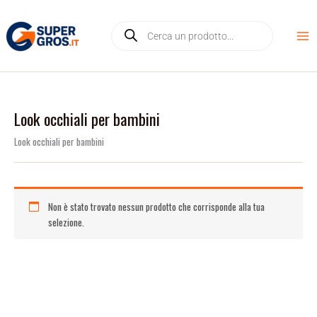
Vai
Products
al
search
contenuto
Look occhiali per bambini
Look occhiali per bambini
Non è stato trovato nessun prodotto che corrisponde alla tua
selezione.