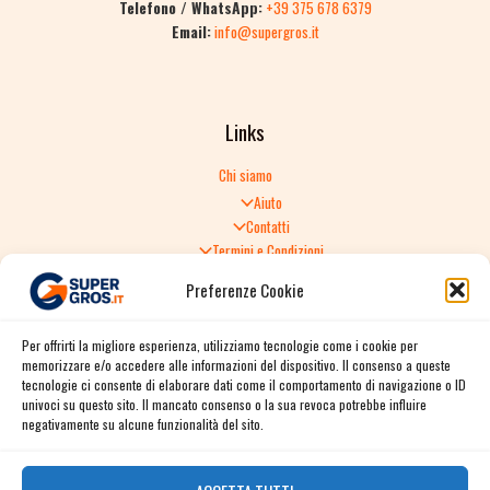
Telefono / WhatsApp:
+39 375 678 6379
Email:
info@supergros.it
Links
Chi siamo
Aiuto
Contatti
Termini e Condizioni
Informativa sulla Privacy
Preferenze Cookie
Politica di Reso
TERMINI E CONDIZIONI GENERALI DI VENDITA
Per offrirti la migliore esperienza, utilizziamo tecnologie come i cookie per
Spedizione e consegna
memorizzare e/o accedere alle informazioni del dispositivo. Il consenso a queste
Informativa sulla Privacy
tecnologie ci consente di elaborare dati come il comportamento di navigazione o ID
Cookie Policy
univoci su questo sito. Il mancato consenso o la sua revoca potrebbe influire
Story
negativamente su alcune funzionalità del sito.
Contact