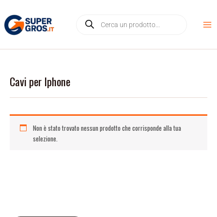
Vai
D
Products
al
i
search
contenuto
s
p
o
n
Cavi per Iphone
i
b
i
l
Non è stato trovato nessun prodotto che corrisponde alla tua
i
selezione.
t
à