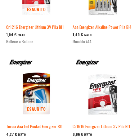
ESAURITO
Cr1216 Energizer Lithium 3V Pila Bl1
Aaa Energizer Alkaline Power Pila Bl4
1,04
€
1,40
€
IVATO
IVATO
Batterie a Bottone
Ministilo AAA
ESAURITO
Torcia Aaa Led Pocket Energizer Bl1
Cr1616 Energizer Lithium 3V Pila Bl1
4,27
€
0,96
€
IVATO
IVATO