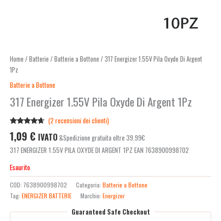
Home
/
Batterie
/
Batterie a Bottone
/ 317 Energizer 1.55V Pila Oxyde Di Argent
1Pz
Batterie a Bottone
317 Energizer 1.55V Pila Oxyde Di Argent 1Pz
(
2
recensioni dei clienti)
Valutato
2
1,09
€
IVATO
&Spedizione gratuita oltre 39.99€
4.50
su 5
su base
317 ENERGIZER 1.55V PILA OXYDE DI ARGENT 1PZ EAN 7638900998702
di
recensioni
Esaurito
COD:
7638900998702
Categoria:
Batterie a Bottone
Tag:
ENERGIZER BATTERIE
Marchio:
Energizer
Guaranteed Safe Checkout