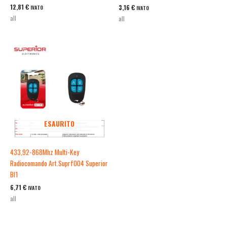
12,81
€
3,16
€
IVATO
IVATO
all
all
ESAURITO
433,92-868Mhz Multi-Key
Radiocomando Art.Suprf004 Superior
Bl1
6,71
€
IVATO
all