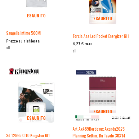
ESAURITO
ESAURITO
Saugella Intimo 500Ml
Torcia Aaa Led Pocket Energizer Bl1
Prezzo su richiesta
4,27
€
IVATO
all
all
ESAURITO
ESAURITO
Art.Ag489Bordeaux Agenda2025
Sd 128Gb Cl10 Kingston Bl1
Planning Settim. Da Tavolo 30X14