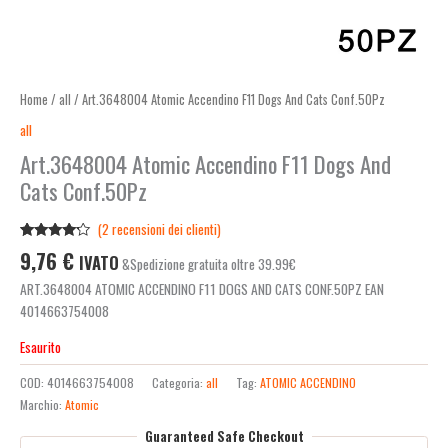
Home
/
all
/ Art.3648004 Atomic Accendino F11 Dogs And Cats Conf.50Pz
all
Art.3648004 Atomic Accendino F11 Dogs And
Cats Conf.50Pz
(
2
recensioni dei clienti)
Valutato
2
9,76
€
IVATO
&Spedizione gratuita oltre 39.99€
4.00
su
5 su
ART.3648004 ATOMIC ACCENDINO F11 DOGS AND CATS CONF.50PZ EAN
base di
recensioni
4014663754008
Esaurito
COD:
4014663754008
Categoria:
all
Tag:
ATOMIC ACCENDINO
Marchio:
Atomic
Guaranteed Safe Checkout