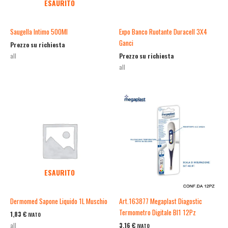
ESAURITO
Saugella Intimo 500Ml
Expo Banco Ruotante Duracell 3X4
Ganci
Prezzo su richiesta
Prezzo su richiesta
all
all
ESAURITO
Dermomed Sapone Liquido 1L Muschio
Art.163877 Megaplast Diagostic
Termometro Digitale Bl1 12Pz
1,83
€
IVATO
3,16
€
all
IVATO