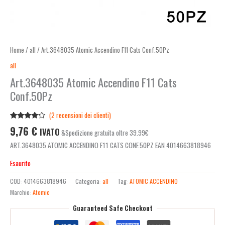
Home
/
all
/ Art.3648035 Atomic Accendino F11 Cats Conf.50Pz
all
Art.3648035 Atomic Accendino F11 Cats
Conf.50Pz
(
2
recensioni dei clienti)
Valutato
2
9,76
€
IVATO
&Spedizione gratuita oltre 39.99€
4.00
su
5 su
ART.3648035 ATOMIC ACCENDINO F11 CATS CONF.50PZ EAN 4014663818946
base di
recensioni
Esaurito
COD:
4014663818946
Categoria:
all
Tag:
ATOMIC ACCENDINO
Marchio:
Atomic
Guaranteed Safe Checkout