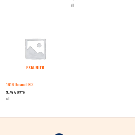
all
ESAURITO
1616 Duracell Bl3
9,76
€
IVATO
all