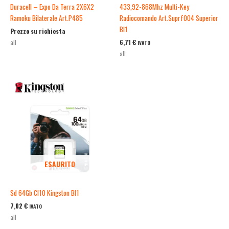
Duracell – Expo Da Terra 2X6X2
433,92-868Mhz Multi-Key
Ramoku Bilaterale Art.P485
Radiocomando Art.Suprf004 Superior
Bl1
Prezzo su richiesta
6,71
€
all
IVATO
all
ESAURITO
Sd 64Gb Cl10 Kingston Bl1
7,02
€
IVATO
all