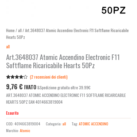
Home
/
all
/ Art.3648037 Atomic Accendino Electronic F11 Softflame Ricaricabile
Hearts 50Pz
all
Art.3648037 Atomic Accendino Electronic F11
Softflame Ricaricabile Hearts 50Pz
(
2
recensioni dei clienti)
Valutato
2
9,76
€
IVATO
&Spedizione gratuita oltre 39.99€
4.00
su
5 su
ART.3648037 ATOMIC ACCENDINO ELECTRONIC F11 SOFTFLAME RICARICABILE
base di
recensioni
HEARTS 50PZ EAN 4014663819004
Esaurito
COD:
4014663819004
Categoria:
all
Tag:
ATOMIC ACCENDINO
Marchio:
Atomic