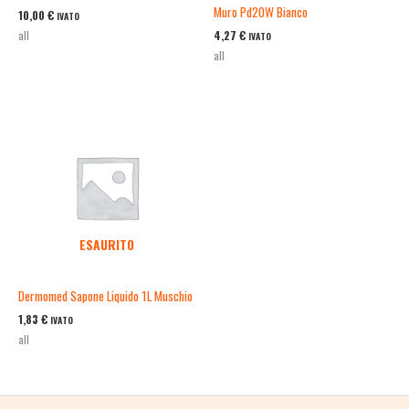
Muro Pd20W Bianco
10,00
€
IVATO
4,27
€
all
IVATO
all
ESAURITO
Dermomed Sapone Liquido 1L Muschio
1,83
€
IVATO
all