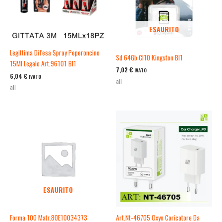
ESAURITO
Legittima Difesa Spray Peperoncino
Sd 64Gb Cl10 Kingston Bl1
15Ml Legale Art.96101 Bl1
7,02
€
IVATO
6,04
€
IVATO
all
all
ESAURITO
Forma 100 Matr.80E10034373
Art.Nt-46705 Oxyn Caricatore Da