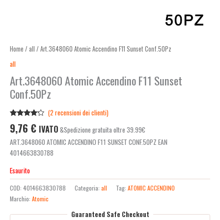
Home
/
all
/ Art.3648060 Atomic Accendino F11 Sunset Conf.50Pz
all
Art.3648060 Atomic Accendino F11 Sunset
Conf.50Pz
(
2
recensioni dei clienti)
Valutato
2
9,76
€
IVATO
&Spedizione gratuita oltre 39.99€
4.00
su
5 su
ART.3648060 ATOMIC ACCENDINO F11 SUNSET CONF.50PZ EAN
base di
recensioni
4014663830788
Esaurito
COD:
4014663830788
Categoria:
all
Tag:
ATOMIC ACCENDINO
Marchio:
Atomic
Guaranteed Safe Checkout