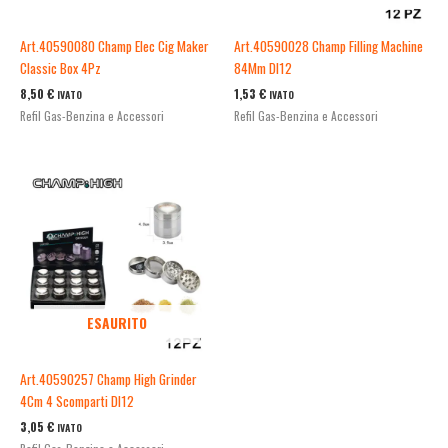
Art.40590080 Champ Elec Cig Maker
Art.40590028 Champ Filling Machine
Classic Box 4Pz
84Mm Dl12
8,50
€
1,53
€
IVATO
IVATO
Refil Gas-Benzina e Accessori
Refil Gas-Benzina e Accessori
ESAURITO
Art.40590257 Champ High Grinder
4Cm 4 Scomparti Dl12
3,05
€
IVATO