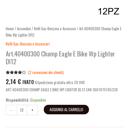
Home
/
Accendini
/
Refil Gas-Benzina e Accessori
/ Art.40400300 Champ Eagle E
Bike Wp Lighter Dl12
Refil Gas-Benzina e Accessori
Art.40400300 Champ Eagle E Bike Wp Lighter
Dl12
(
2
recensioni dei clienti)
Valutato
2
2,14
€
IVATO
&Spedizione gratuita oltre 39.99€
4.00
su
5 su
ART.40400300 CHAMP EAGLE E BIKE WP LIGHTER DL12 EAN 3661075165338
base di
recensioni
Disponibilità:
Disponibile
AGGIUNGI AL CARRELLO
-
+