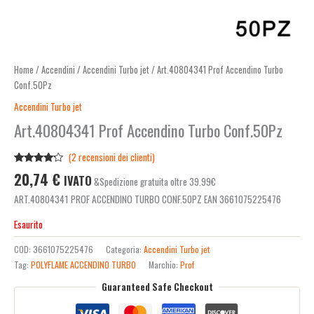
Home
/
Accendini
/
Accendini Turbo jet
/ Art.40804341 Prof Accendino Turbo
Conf.50Pz
Accendini Turbo jet
Art.40804341 Prof Accendino Turbo Conf.50Pz
(
2
recensioni dei clienti)
Valutato
2
20,74
€
IVATO
&Spedizione gratuita oltre 39.99€
4.00
su
5 su
ART.40804341 PROF ACCENDINO TURBO CONF.50PZ EAN 3661075225476
base di
recensioni
Esaurito
COD:
3661075225476
Categoria:
Accendini Turbo jet
Tag:
POLYFLAME ACCENDINO TURBO
Marchio:
Prof
Guaranteed Safe Checkout