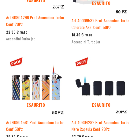
ESAURITO
ESAURITO
Art.40804296 Prof Accendino Turbo
Art.40009532 Prof Accendino Turbo
Conf.20Pz
Colorato Ass. Conf. 50Pz
22,50
€
IVATO
18,30
€
IVATO
Accendini Turbo jet
Accendini Turbo jet
ESAURITO
ESAURITO
Art.40804581 Prof Accendino Turbo
Art.40804292 Prof Accendino Turbo
Conf.50Pz
Nero Capsula Conf.20Pz
20,74
€
23,79
€
IVATO
IVATO