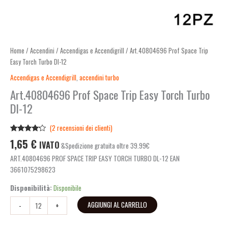
Home
/
Accendini
/
Accendigas e Accendigrill
/ Art.40804696 Prof Space Trip
Easy Torch Turbo Dl-12
Accendigas e Accendigrill
,
accendini turbo
Art.40804696 Prof Space Trip Easy Torch Turbo
Dl-12
(
2
recensioni dei clienti)
Valutato
2
1,65
€
IVATO
&Spedizione gratuita oltre 39.99€
4.00
su
5 su
ART.40804696 PROF SPACE TRIP EASY TORCH TURBO DL-12 EAN
base di
recensioni
3661075298623
Disponibilità:
Disponibile
AGGIUNGI AL CARRELLO
-
+