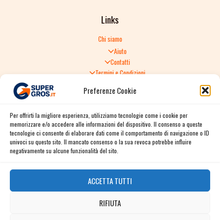
Links
Chi siamo
Aiuto
Contatti
Termini e Condizioni
Informativa sulla Privacy
Preferenze Cookie
Politica di Reso
TERMINI E CONDIZIONI GENERALI DI VENDITA
Per offrirti la migliore esperienza, utilizziamo tecnologie come i cookie per
Spedizione e consegna
memorizzare e/o accedere alle informazioni del dispositivo. Il consenso a queste
Informativa sulla Privacy
tecnologie ci consente di elaborare dati come il comportamento di navigazione o ID
Cookie Policy
univoci su questo sito. Il mancato consenso o la sua revoca potrebbe influire
Story
negativamente su alcune funzionalità del sito.
Contact
ACCETTA TUTTI
Facebook
RIFIUTA
Instagram