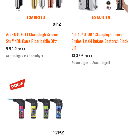
ESAURITO
ESAURITO
Art.40407011 Champhigh Serious
Art.40407007 Champhigh Creme
Stuff 4Bluflame Ricaricabile 9Pz
Brulee Tataki Butane Gastorch Black
Dl1
5,50
€
IVATO
13,36
€
Accendigas e Accendigrill
IVATO
Accendigas e Accendigrill