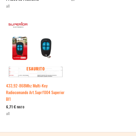
all
ESAURITO
433,92-868Mhz Multi-Key
Radiocomando Art.Suprf004 Superior
Bl1
6,71
€
IVATO
all