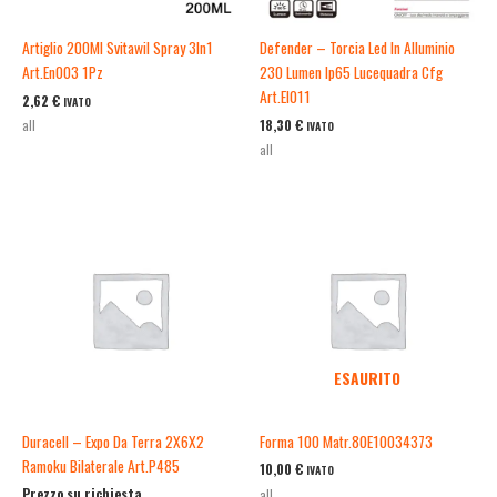
Artiglio 200Ml Svitawil Spray 3In1
Defender – Torcia Led In Alluminio
Art.En003 1Pz
230 Lumen Ip65 Lucequadra Cfg
Art.El011
2,62
€
IVATO
18,30
€
all
IVATO
all
ESAURITO
Duracell – Expo Da Terra 2X6X2
Forma 100 Matr.80E10034373
Ramoku Bilaterale Art.P485
10,00
€
IVATO
Prezzo su richiesta
all