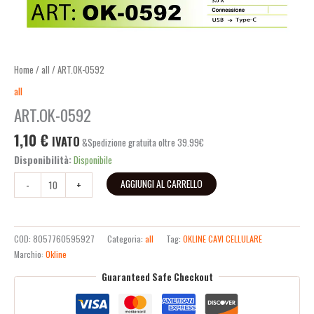
Home
/
all
/ ART.OK-0592
all
ART.OK-0592
1,10
€
IVATO
&Spedizione gratuita oltre 39.99€
Disponibilità:
Disponibile
AGGIUNGI AL CARRELLO
-
+
COD:
8057760595927
Categoria:
all
Tag:
OKLINE CAVI CELLULARE
Marchio:
Okline
Guaranteed Safe Checkout