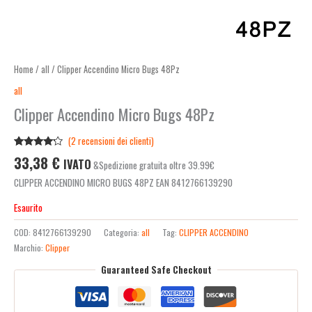
Home
/
all
/ Clipper Accendino Micro Bugs 48Pz
all
Clipper Accendino Micro Bugs 48Pz
(
2
recensioni dei clienti)
Valutato
2
33,38
€
IVATO
&Spedizione gratuita oltre 39.99€
4.00
su
5 su
CLIPPER ACCENDINO MICRO BUGS 48PZ EAN 8412766139290
base di
recensioni
Esaurito
COD:
8412766139290
Categoria:
all
Tag:
CLIPPER ACCENDINO
Marchio:
Clipper
Guaranteed Safe Checkout