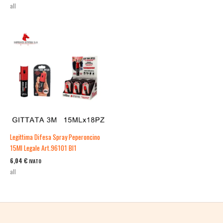
all
Legittima Difesa Spray Peperoncino
15Ml Legale Art.96101 Bl1
6,04
€
IVATO
all