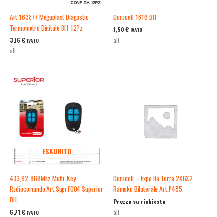
Art.163877 Megaplast Diagostic
Duracell 1616 Bl1
Termometro Digitale Bl1 12Pz
1,50
€
IVATO
3,16
€
all
IVATO
all
ESAURITO
433,92-868Mhz Multi-Key
Duracell – Expo Da Terra 2X6X2
Radiocomando Art.Suprf004 Superior
Ramoku Bilaterale Art.P485
Bl1
Prezzo su richiesta
6,71
€
all
IVATO