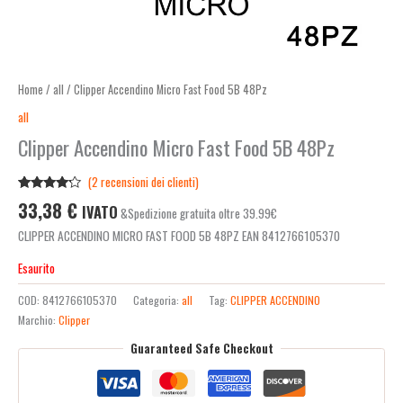
Home
/
all
/ Clipper Accendino Micro Fast Food 5B 48Pz
all
Clipper Accendino Micro Fast Food 5B 48Pz
(
2
recensioni dei clienti)
Valutato
2
33,38
€
IVATO
&Spedizione gratuita oltre 39.99€
4.00
su
5 su
CLIPPER ACCENDINO MICRO FAST FOOD 5B 48PZ EAN 8412766105370
base di
recensioni
Esaurito
COD:
8412766105370
Categoria:
all
Tag:
CLIPPER ACCENDINO
Marchio:
Clipper
Guaranteed Safe Checkout