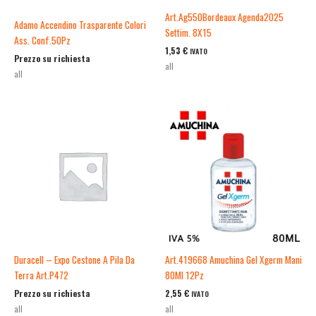
Art.Ag550Bordeaux Agenda2025
Adamo Accendino Trasparente Colori
Settim. 8X15
Ass. Conf.50Pz
1,53
€
IVATO
Prezzo su richiesta
all
all
Duracell – Expo Cestone A Pila Da
Art.419668 Amuchina Gel Xgerm Mani
Terra Art.P472
80Ml 12Pz
Prezzo su richiesta
2,55
€
IVATO
all
all