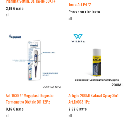
Planning Settim. Da Tavolo 30X14
Terra Art.P472
3,16
€
IVATO
Prezzo su richiesta
all
all
Art.163877 Megaplast Diagostic
Artiglio 200Ml Svitawil Spray 3In1
Termometro Digitale Bl1 12Pz
Art.En003 1Pz
3,16
€
2,62
€
IVATO
IVATO
all
all