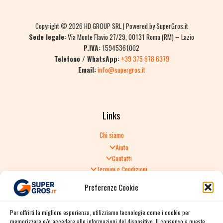
Copyright © 2026 HD GROUP SRL | Powered by SuperGros.it
Sede legale:
Via Monte Flavio 27/29, 00131 Roma (RM) – Lazio
P.IVA:
15945361002
Telefono / WhatsApp:
+39 375 678 6379
Email:
info@supergros.it
Links
Chi siamo
Aiuto
Contatti
Termini e Condizioni
Informativa sulla Privacy
Preferenze Cookie
Politica di Reso
TERMINI E CONDIZIONI GENERALI DI VENDITA
Per offrirti la migliore esperienza, utilizziamo tecnologie come i cookie per
Spedizione e consegna
memorizzare e/o accedere alle informazioni del dispositivo. Il consenso a queste