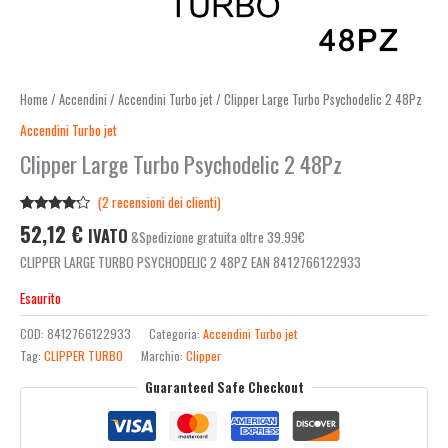
Home
/
Accendini
/
Accendini Turbo jet
/ Clipper Large Turbo Psychodelic 2 48Pz
Accendini Turbo jet
Clipper Large Turbo Psychodelic 2 48Pz
(
2
recensioni dei clienti)
Valutato
2
52,12
€
IVATO
&Spedizione gratuita oltre 39.99€
4.00
su
5 su
CLIPPER LARGE TURBO PSYCHODELIC 2 48PZ EAN 8412766122933
base di
recensioni
Esaurito
COD:
8412766122933
Categoria:
Accendini Turbo jet
Tag:
CLIPPER TURBO
Marchio:
Clipper
Guaranteed Safe Checkout