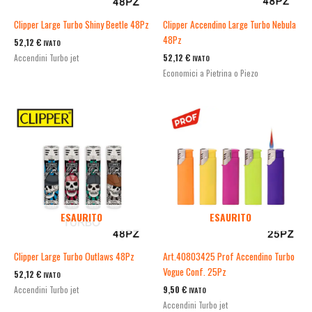
Clipper Large Turbo Shiny Beetle 48Pz
Clipper Accendino Large Turbo Nebula
48Pz
52,12
€
IVATO
52,12
€
Accendini Turbo jet
IVATO
Economici a Pietrina o Piezo
ESAURITO
ESAURITO
Clipper Large Turbo Outlaws 48Pz
Art.40803425 Prof Accendino Turbo
Vogue Conf. 25Pz
52,12
€
IVATO
9,50
€
Accendini Turbo jet
IVATO
Accendini Turbo jet