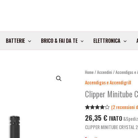
BATTERIE
BRICO & FAI DA TE
ELETTRONICA
Home
/
Accendini
/
Accendigas e A
Accendigas e Accendigrill
Clipper Minitube 
(
2
recensioni de
Valutato
2
26,35
€
IVATO
&Spediz
4.00
su
5 su
CLIPPER MINITUBE CRYSTAL 
base di
recensioni