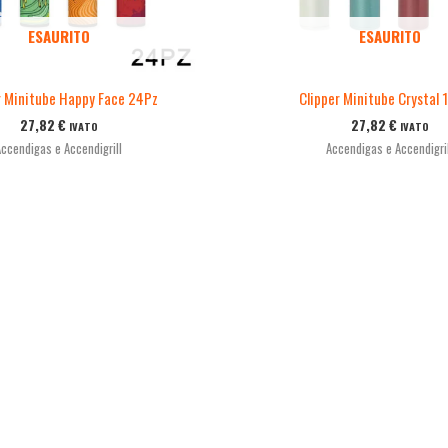
ESAURITO
ESAURITO
r Minitube Happy Face 24Pz
Clipper Minitube Crystal 
27,82
€
27,82
€
IVATO
IVATO
Accendigas e Accendigrill
Accendigas e Accendigril