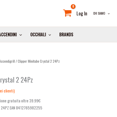
Log In
CHI SIAMO
ACCENDINI
OCCHIALI
BRANDS
ccendigrill
/ Clipper Minitube Crystal 2 24Pz
Crystal 2 24Pz
i clienti)
ione gratuita oltre 39.99€
2 24PZ EAN 8412765982255