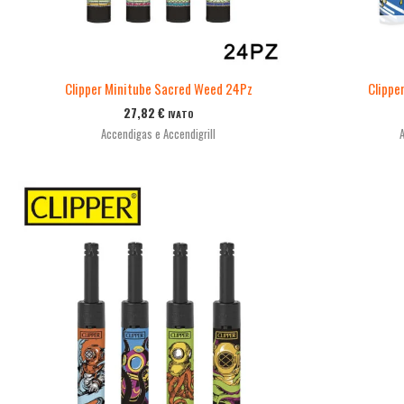
Clipper Minitube Sacred Weed 24Pz
Clippe
27,82
€
IVATO
Accendigas e Accendigrill