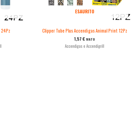
ESAURITO
1 24Pz
Clipper Tube Plus Accendigas Animal Print 12Pz
1,57
€
IVATO
l
Accendigas e Accendigrill