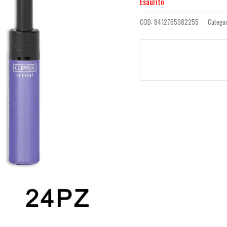
Esaurito
COD:
8412765982255
Catego