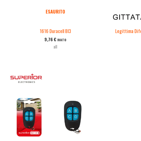
ESAURITO
1616 Duracell Bl3
Legittima Dif
9,76
€
IVATO
all