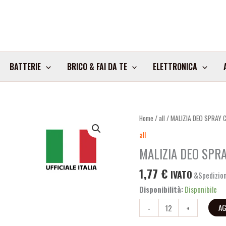
BATTERIE
BRICO & FAI DA TE
ELETTRONICA
MALIZIA
Home
/
all
/ MALIZIA DEO SPRAY 
DEO
all
SPRAY
MALIZIA DEO SPR
CHERIE
DONNA
1,77
€
IVATO
&Spedizion
100ML
Disponibilità:
Disponibile
ART.136452
quantità
AG
-
+