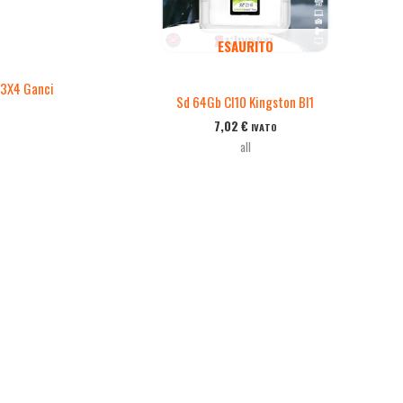
ESAURITO
 3X4 Ganci
Sd 64Gb Cl10 Kingston Bl1
7,02
€
IVATO
all