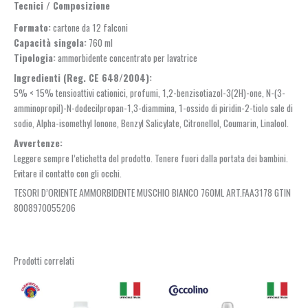
Tecnici / Composizione
Formato:
cartone da 12 falconi
Capacità singola:
760 ml
Tipologia:
ammorbidente concentrato per lavatrice
Ingredienti (Reg. CE 648/2004):
5% < 15% tensioattivi cationici, profumi, 1,2-benzisotiazol-3(2H)-one, N-(3-
amminopropil)-N-dodecilpropan-1,3-diammina, 1-ossido di piridin-2-tiolo sale di
sodio, Alpha-isomethyl Ionone, Benzyl Salicylate, Citronellol, Coumarin, Linalool.
Avvertenze:
Leggere sempre l’etichetta del prodotto. Tenere fuori dalla portata dei bambini.
Evitare il contatto con gli occhi.
TESORI D’ORIENTE AMMORBIDENTE MUSCHIO BIANCO 760ML ART.FAA3178 GTIN
8008970055206
Prodotti correlati