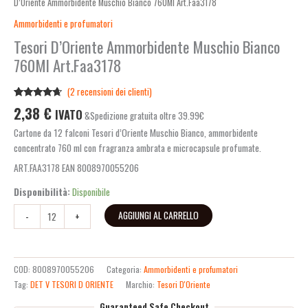
D’Oriente Ammorbidente Muschio Bianco 760Ml Art.Faa3178
Ammorbidenti e profumatori
Tesori D’Oriente Ammorbidente Muschio Bianco
760Ml Art.Faa3178
(
2
recensioni dei clienti)
Valutato
2
2,38
€
IVATO
&Spedizione gratuita oltre 39.99€
4.50
su 5
su base
Cartone da 12 falconi Tesori d’Oriente Muschio Bianco, ammorbidente
di
recensioni
concentrato 760 ml con fragranza ambrata e microcapsule profumate.
ART.FAA3178 EAN 8008970055206
Disponibilità:
Disponibile
AGGIUNGI AL CARRELLO
-
+
COD:
8008970055206
Categoria:
Ammorbidenti e profumatori
Tag:
DET V TESORI D ORIENTE
Marchio:
Tesori D'Oriente
Guaranteed Safe Checkout