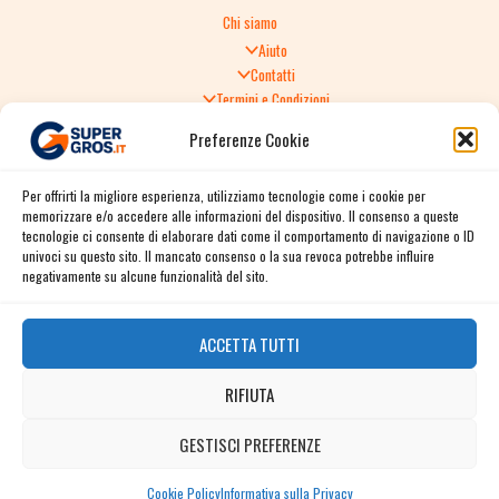
Chi siamo
Aiuto
Contatti
Termini e Condizioni
Informativa sulla Privacy
Preferenze Cookie
Politica di Reso
TERMINI E CONDIZIONI GENERALI DI VENDITA
Per offrirti la migliore esperienza, utilizziamo tecnologie come i cookie per
Spedizione e consegna
memorizzare e/o accedere alle informazioni del dispositivo. Il consenso a queste
Informativa sulla Privacy
tecnologie ci consente di elaborare dati come il comportamento di navigazione o ID
Cookie Policy
univoci su questo sito. Il mancato consenso o la sua revoca potrebbe influire
Story
negativamente su alcune funzionalità del sito.
Contact
ACCETTA TUTTI
Facebook
RIFIUTA
Instagram
Twitter / X
GESTISCI PREFERENZE
Contact us
Linkedin
Cookie Policy
Informativa sulla Privacy