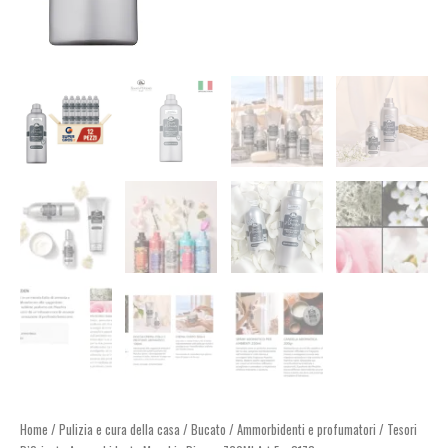
Home
/
Pulizia e cura della casa
/
Bucato
/
Ammorbidenti e profumatori
/ Tesori