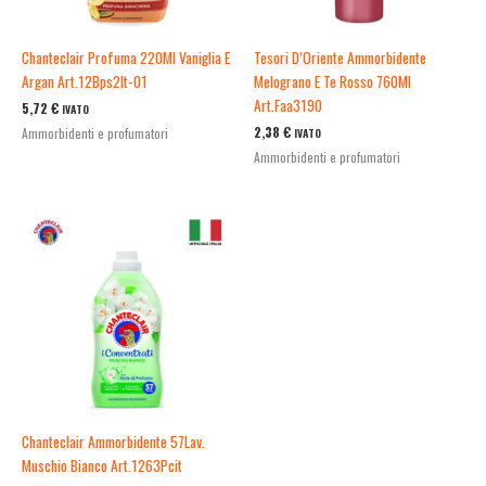
Chanteclair Profuma 220Ml Vaniglia E
Tesori D’Oriente Ammorbidente
Argan Art.12Bps2It-01
Melograno E Te Rosso 760Ml
Art.Faa3190
5,72
€
IVATO
2,38
€
Ammorbidenti e profumatori
IVATO
Ammorbidenti e profumatori
Chanteclair Ammorbidente 57Lav.
Muschio Bianco Art.1263Pcit