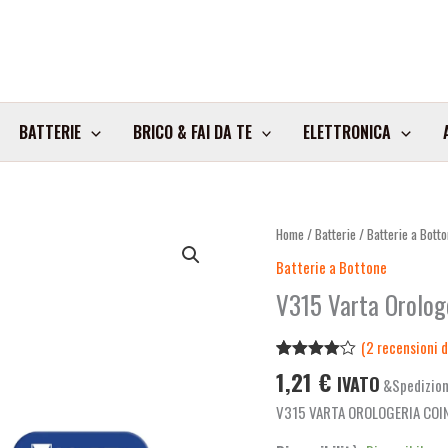
BATTERIE
BRICO & FAI DA TE
ELETTRONICA
V315
Home
/
Batterie
/
Batterie a Bott
Varta
Batterie a Bottone
Orologeria
V315 Varta Orologe
Coin
Silver
(
2
recensioni de
Pz1
Valutato
2
1,21
€
quantità
IVATO
&Spedizion
4.00
su
5 su
V315 VARTA OROLOGERIA COI
base di
recensioni