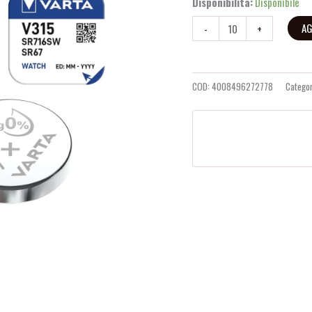
Disponibilità:
Disponibile
AG
-
+
COD:
4008496272778
Catego