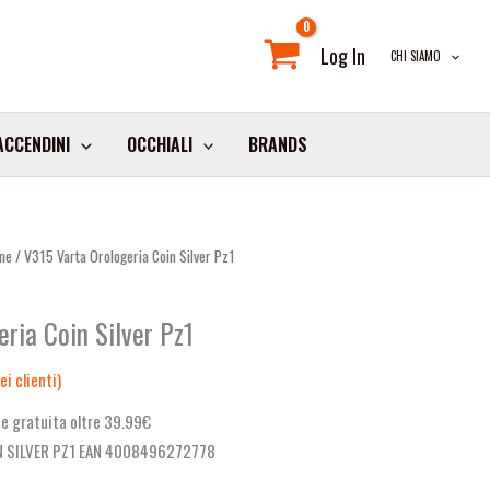
Log In
CHI SIAMO
ACCENDINI
OCCHIALI
BRANDS
one
/ V315 Varta Orologeria Coin Silver Pz1
ria Coin Silver Pz1
i clienti)
e gratuita oltre 39.99€
N SILVER PZ1 EAN 4008496272778