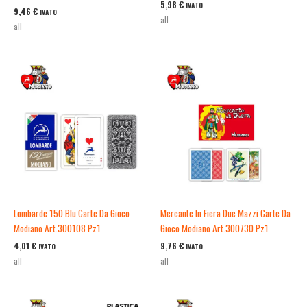
5,98
€
IVATO
9,46
€
IVATO
all
all
Lombarde 150 Blu Carte Da Gioco
Mercante In Fiera Due Mazzi Carte Da
Modiano Art.300108 Pz1
Gioco Modiano Art.300730 Pz1
4,01
€
9,76
€
IVATO
IVATO
all
all