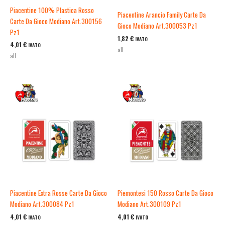
Piacentine 100% Plastica Rosso
Piacentine Arancio Family Carte Da
Carte Da Gioco Modiano Art.300156
Gioco Modiano Art.300053 Pz1
Pz1
1,82
€
IVATO
4,01
€
IVATO
all
all
Piacentine Extra Rosse Carte Da Gioco
Piemontesi 150 Rosso Carte Da Gioco
Modiano Art.300084 Pz1
Modiano Art.300109 Pz1
4,01
€
4,01
€
IVATO
IVATO