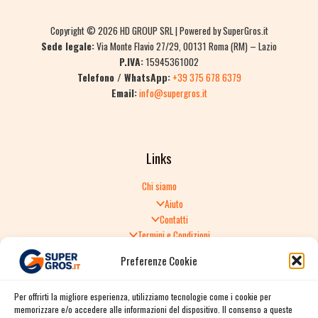
Copyright © 2026 HD GROUP SRL | Powered by SuperGros.it
Sede legale:
Via Monte Flavio 27/29, 00131 Roma (RM) – Lazio
P.IVA:
15945361002
Telefono / WhatsApp:
+39 375 678 6379
Email:
info@supergros.it
Links
Chi siamo
Aiuto
Contatti
Termini e Condizioni
Informativa sulla Privacy
Preferenze Cookie
Politica di Reso
TERMINI E CONDIZIONI GENERALI DI VENDITA
Per offrirti la migliore esperienza, utilizziamo tecnologie come i cookie per
Spedizione e consegna
memorizzare e/o accedere alle informazioni del dispositivo. Il consenso a queste
Informativa sulla Privacy