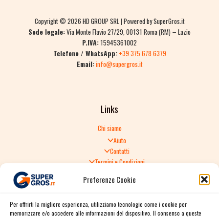
Copyright © 2026 HD GROUP SRL | Powered by SuperGros.it
Sede legale:
Via Monte Flavio 27/29, 00131 Roma (RM) – Lazio
P.IVA:
15945361002
Telefono / WhatsApp:
+39 375 678 6379
Email:
info@supergros.it
Links
Chi siamo
Aiuto
Contatti
Termini e Condizioni
Informativa sulla Privacy
Preferenze Cookie
Politica di Reso
TERMINI E CONDIZIONI GENERALI DI VENDITA
Per offrirti la migliore esperienza, utilizziamo tecnologie come i cookie per
Spedizione e consegna
memorizzare e/o accedere alle informazioni del dispositivo. Il consenso a queste
Informativa sulla Privacy