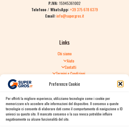
P.IVA:
15945361002
Telefono / WhatsApp:
+39 375 678 6379
Email:
info@supergros.it
Links
Chi siamo
Aiuto
Contatti
Termini e Condizioni
Informativa sulla Privacy
Preferenze Cookie
Politica di Reso
TERMINI E CONDIZIONI GENERALI DI VENDITA
Per offrirti la migliore esperienza, utilizziamo tecnologie come i cookie per
Spedizione e consegna
memorizzare e/o accedere alle informazioni del dispositivo. Il consenso a queste
Informativa sulla Privacy
tecnologie ci consente di elaborare dati come il comportamento di navigazione o ID
Cookie Policy
univoci su questo sito. Il mancato consenso o la sua revoca potrebbe influire
Story
negativamente su alcune funzionalità del sito.
Contact