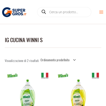
Vai
D
Products
al
i
search
contenuto
s
p
o
n
IG CUCINA WINNI S
i
b
i
l
Visualizzazione di 2 risultati
i
t
à