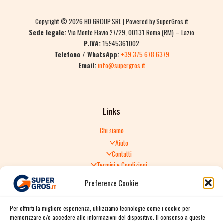
Copyright © 2026 HD GROUP SRL | Powered by SuperGros.it
Sede legale:
Via Monte Flavio 27/29, 00131 Roma (RM) – Lazio
P.IVA:
15945361002
Telefono / WhatsApp:
+39 375 678 6379
Email:
info@supergros.it
Links
Chi siamo
Aiuto
Contatti
Termini e Condizioni
Informativa sulla Privacy
Preferenze Cookie
Politica di Reso
TERMINI E CONDIZIONI GENERALI DI VENDITA
Per offrirti la migliore esperienza, utilizziamo tecnologie come i cookie per
Spedizione e consegna
memorizzare e/o accedere alle informazioni del dispositivo. Il consenso a queste
Informativa sulla Privacy