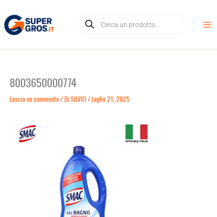
Vai
Products
al
search
contenuto
8003650000774
Lascia un commento
/ Di
SILVIO
/
Luglio 21, 2025