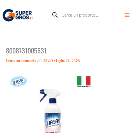
Vai
Products
al
search
contenuto
8008731005631
Lascia un commento
/ Di
SILVIO
/
Luglio 24, 2025