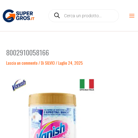
Vai
Products
al
search
contenuto
8002910058166
Lascia un commento
/ Di
SILVIO
/
Luglio 24, 2025