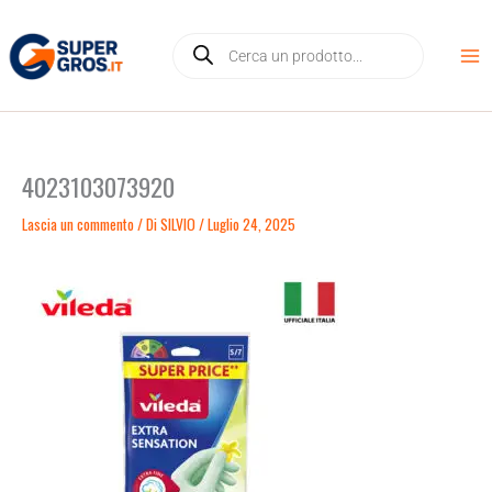
Vai
Products
al
search
contenuto
4023103073920
Lascia un commento
/ Di
SILVIO
/
Luglio 24, 2025