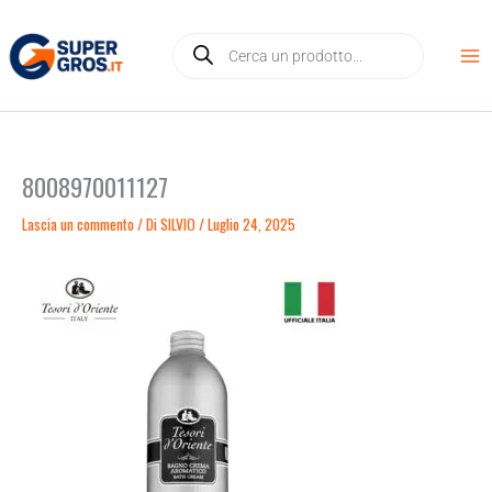
Vai
Products
al
search
contenuto
8008970011127
Lascia un commento
/ Di
SILVIO
/
Luglio 24, 2025