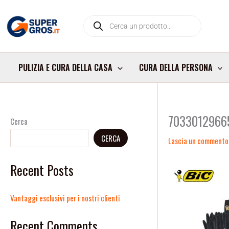
Vai
Products
al
search
contenuto
PULIZIA E CURA DELLA CASA
CURA DELLA PERSONA
7033012966
Cerca
CERCA
Lascia un commento
Recent Posts
Vantaggi esclusivi per i nostri clienti
Recent Comments