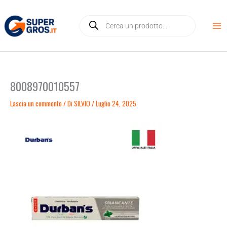
Vai
Products
al
search
contenuto
8008970010557
Lascia un commento
/ Di
SILVIO
/
Luglio 24, 2025