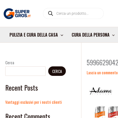
Vai
Products
al
search
contenuto
PULIZIA E CURA DELLA CASA
CURA DELLA PERSONA
599662904
Cerca
CERCA
Lascia un commento
Recent Posts
Vantaggi esclusivi per i nostri clienti
Recent Comments