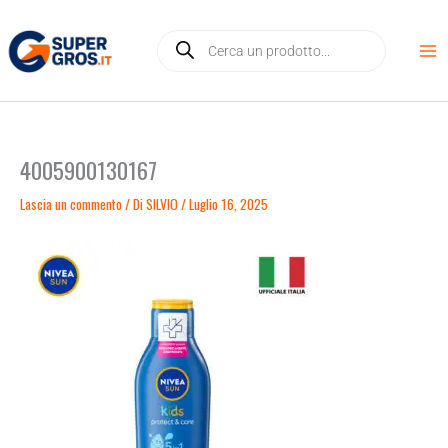
Vai
Products
al
search
contenuto
4005900130167
Lascia un commento
/ Di
SILVIO
/
Luglio 16, 2025