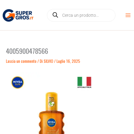
Vai
Products
al
search
contenuto
4005900478566
Lascia un commento
/ Di
SILVIO
/
Luglio 16, 2025